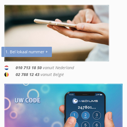
1. Bel lokaal nummer +
010 713 18 50
vanuit Nederland
02 788 12 43
vanuit België