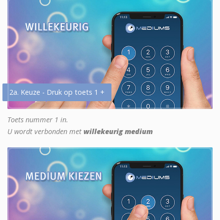
2a. Keuze - Druk op toets 1 +
Toets nummer 1 in.
U wordt verbonden met
willekeurig medium