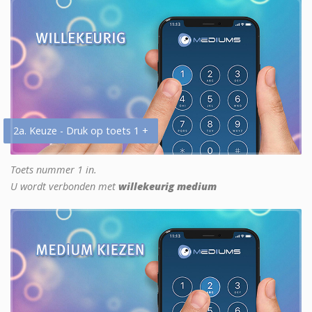
2a. Keuze - Druk op toets 1 +
Toets nummer 1 in.
U wordt verbonden met
willekeurig medium