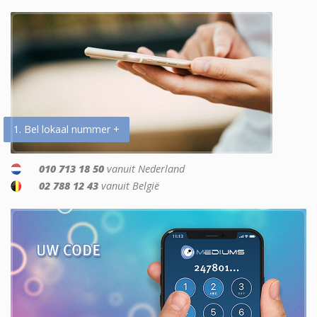
1. Bel lokaal nummer +
010 713 18 50
vanuit Nederland
02 788 12 43
vanuit België