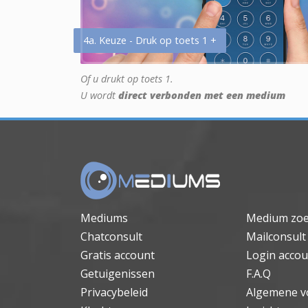
4a. Keuze - Druk op toets 1 +
Of u drukt op toets 1.
U wordt
direct verbonden met een medium
Mediums
Medium zo
Chatconsult
Mailconsult
Gratis account
Login accou
Getuigenissen
F.A.Q
Privacybeleid
Algemene v