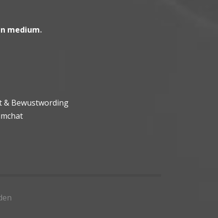
en medium
.
ht & Bewustwording
umchat
den