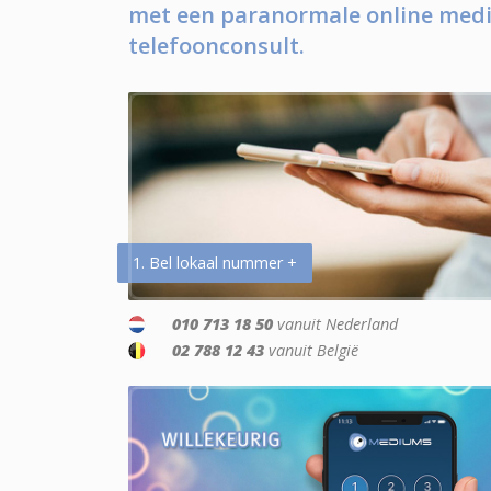
met een paranormale online medi
telefoonconsult.
1. Bel lokaal nummer +
010 713 18 50
vanuit Nederland
02 788 12 43
vanuit België