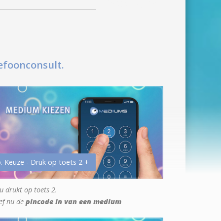
efoonconsult.
. Keuze - Druk op toets 2 +
u drukt op toets 2.
ef nu de
pincode in van een medium