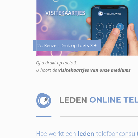
2c. Keuze - Druk op toets 3 +
Of u drukt op toets 3.
U hoort de
visitekaartjes van onze mediums
LEDEN
ONLINE TE
Hoe werkt een
leden
-telefoonconsult