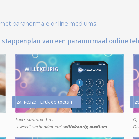
t met paranormale online mediums.
 stappenplan van een paranormaal online tel
2a. Keuze - Druk op toets 1 +
2b
Toets nummer 1 in.
Of 
U wordt verbonden met
willekeurig medium
Ge