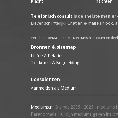
Klacht
Inzichten
Telefonisch consult
is de snelste manier
Liever schriftelijk? Chat en e-mail kan ook, al
Veiligheid: betaal enkel via Mediums.nl-account en de
Bronnen & sitemap
Liefde & Relaties
Toekomst & Begeleiding
Consulenten
Aanmelden als Medium
Mediums.nl
© sinds 2006 - 2026
- mediums N
Paranormale Hulplijn:mediums geven inzich