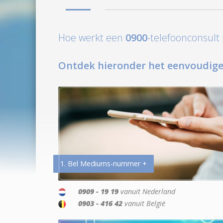
Hoe werkt een
0900
-telefoonconsul
Ontdek hieronder het eenvoudige
1. Bel Mediums-nummer +
0909 - 19 19
vanuit Nederland
0903 - 416 42
vanuit België