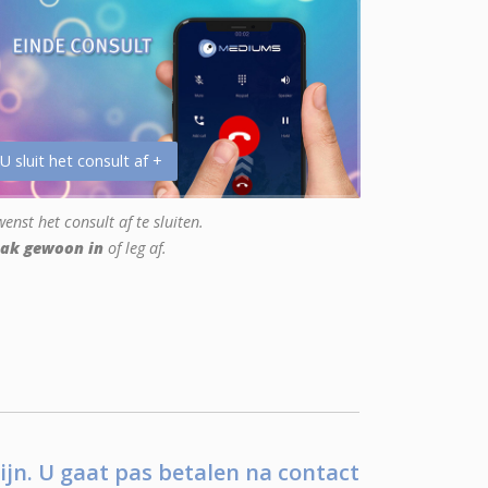
 U sluit het consult af +
enst het consult af te sluiten.
ak gewoon in
of leg af.
ijn. U gaat pas betalen na contact