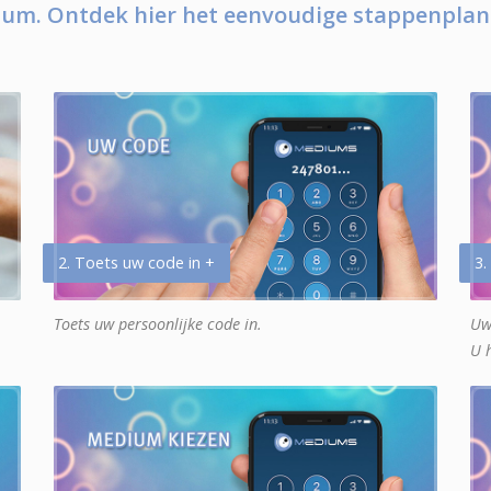
um. Ontdek hier het eenvoudige stappenplan
2. Toets uw code in +
3.
Toets uw persoonlijke code in.
Uw
U 