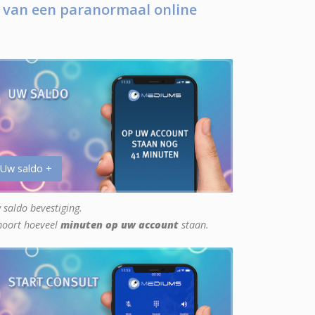
 van een paranormaal online
 Uw saldo +
 saldo bevestiging.
hoort hoeveel
minuten op uw account
staan.