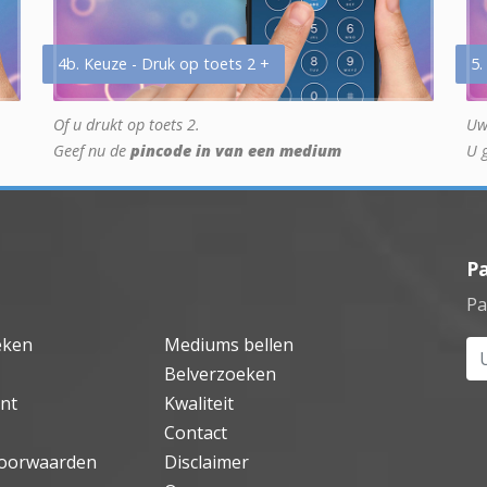
4b. Keuze - Druk op toets 2 +
5.
Of u drukt op toets 2.
Uw
Geef nu de
pincode in van een medium
U 
P
Pa
eken
Mediums bellen
Uw
Belverzoeken
nt
Kwaliteit
Contact
oorwaarden
Disclaimer