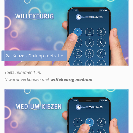
2a. Keuze - Druk op toets 1 +
Toets nummer 1 in.
U wordt verbonden met
willekeurig medium