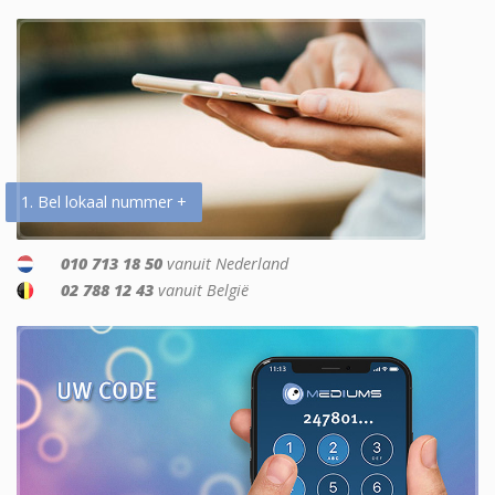
1. Bel lokaal nummer +
010 713 18 50
vanuit Nederland
02 788 12 43
vanuit België