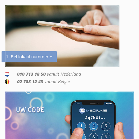
1. Bel lokaal nummer +
010 713 18 50
vanuit Nederland
02 788 12 43
vanuit België