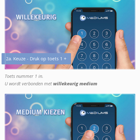
2a. Keuze - Druk op toets 1 +
Toets nummer 1 in.
U wordt verbonden met
willekeurig medium