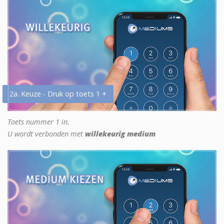
2a. Keuze - Druk op toets 1 +
Toets nummer 1 in.
U wordt verbonden met
willekeurig medium