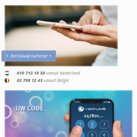
1. Bel lokaal nummer +
010 713 18 50
vanuit Nederland
02 788 12 43
vanuit België