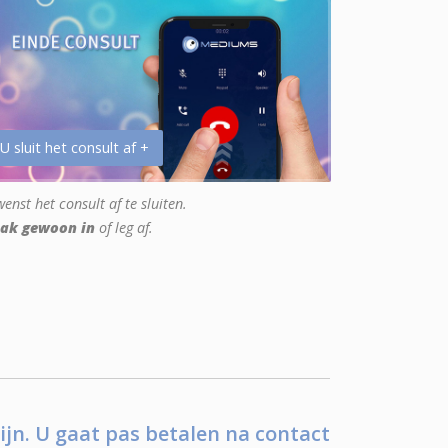
 U sluit het consult af +
enst het consult af te sluiten.
ak gewoon in
of leg af.
ijn. U gaat pas betalen na contact