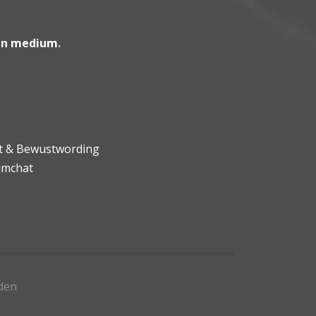
en medium
.
ht & Bewustwording
umchat
den