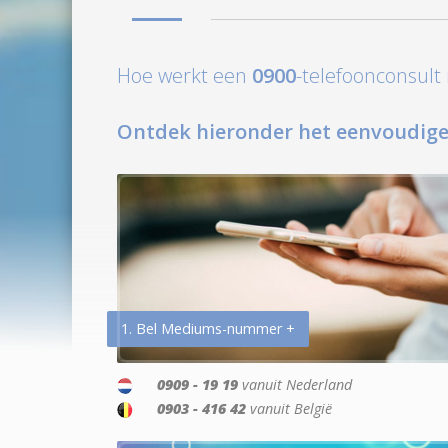
Hoe werkt een
0900
-telefoonconsul
Ontdek hieronder het eenvoudige
1. Bel Mediums-nummer +
0909 - 19 19
vanuit Nederland
0903 - 416 42
vanuit België