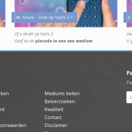
4b. Keuze - Druk op toets 2 +
5.
Of u drukt op toets 2.
Uw
Geef nu de
pincode in van een medium
U 
P
Pa
eken
Mediums bellen
Uw
Belverzoeken
nt
Kwaliteit
Contact
oorwaarden
Disclaimer