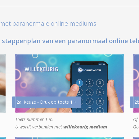
t met paranormale online mediums.
 stappenplan van een paranormaal online tel
2a. Keuze - Druk op toets 1 +
2b
Toets nummer 1 in.
Of 
U wordt verbonden met
willekeurig medium
Ge