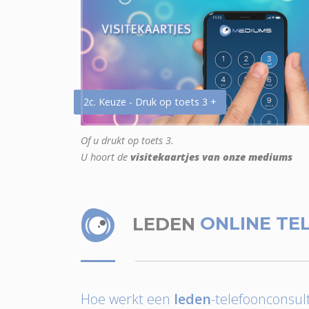
2c. Keuze - Druk op toets 3 +
Of u drukt op toets 3.
U hoort de
visitekaartjes van onze mediums
LEDEN
ONLINE TE
Hoe werkt een
leden
-telefoonconsult