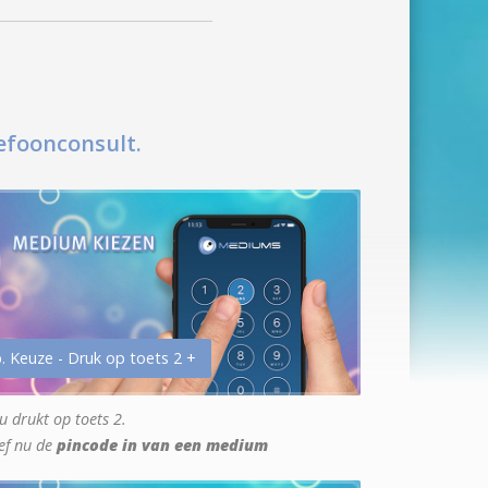
efoonconsult.
. Keuze - Druk op toets 2 +
u drukt op toets 2.
ef nu de
pincode in van een medium