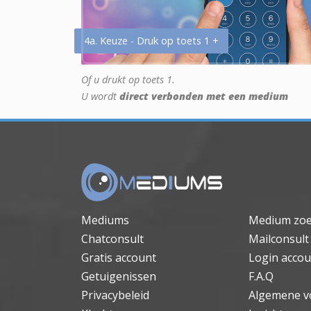
4a. Keuze - Druk op toets 1 +
Of u drukt op toets 1.
U wordt
direct verbonden met een medium
Mediums
Medium zo
Chatconsult
Mailconsult
Gratis account
Login accou
Getuigenissen
F.A.Q
Privacybeleid
Algemene v