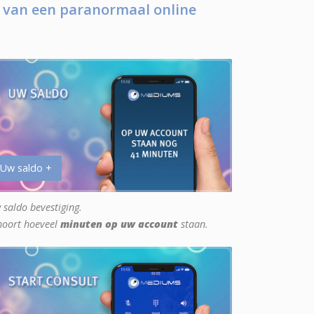
 van een paranormaal online
 Uw saldo +
 saldo bevestiging.
hoort hoeveel
minuten op uw account
staan.