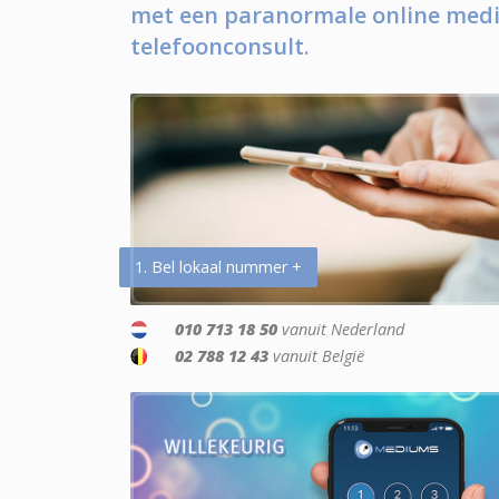
met een paranormale online medi
telefoonconsult.
1. Bel lokaal nummer +
010 713 18 50
vanuit Nederland
02 788 12 43
vanuit België