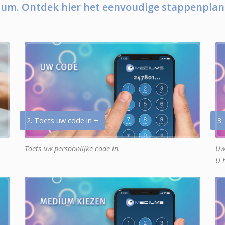
um. Ontdek hier het eenvoudige stappenplan
2. Toets uw code in +
3.
Toets uw persoonlijke code in.
Uw
U 