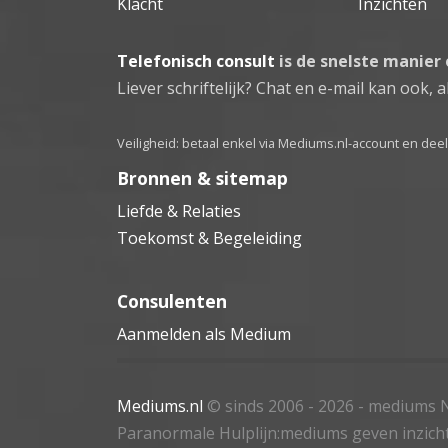
Klacht
Inzichten
Telefonisch consult
is de snelste manier
Liever schriftelijk? Chat en e-mail kan ook, al
Veiligheid: betaal enkel via Mediums.nl-account en de
Bronnen & sitemap
Liefde & Relaties
Toekomst & Begeleiding
Consulenten
Aanmelden als Medium
Mediums.nl
© sinds 2006 - 2026
- mediums N
Paranormale Hulplijn:mediums geven inzich